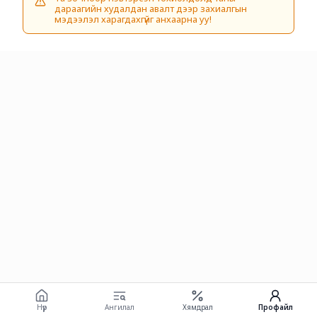
дараагийн худалдан авалт дээр захиалгын
мэдээлэл харагдахгүйг анхаарна уу!
Нүүр
Ангилал
Хямдрал
Профайл