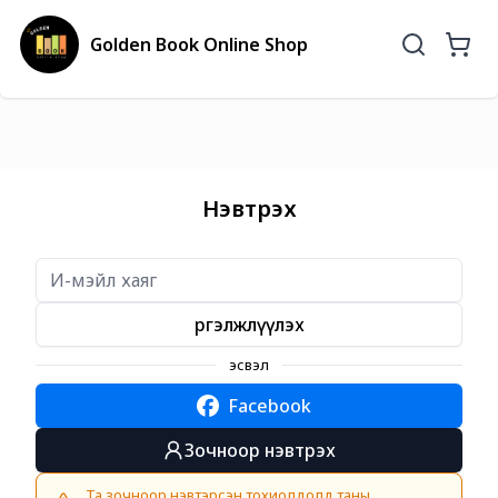
Golden Book Online Shop
Нэвтрэх
Үргэлжлүүлэх
эсвэл
Facebook
Зочноор нэвтрэх
Та зочноор нэвтэрсэн тохиолдолд таны