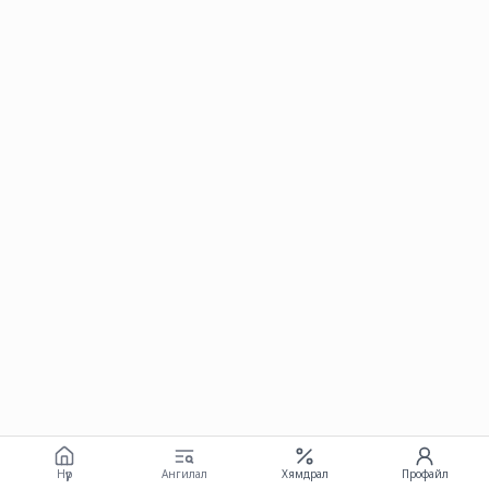
Нүүр
Ангилал
Хямдрал
Профайл