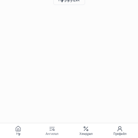
Нүүр
Ангилал
Хямдрал
Профайл