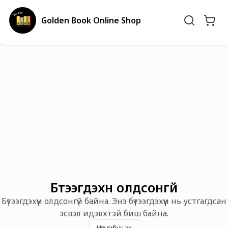
Golden Book Online Shop
Бүтээгдэхүүн олдсонгүй
Бүтээгдэхүүн олдсонгүй байна. Энэ бүтээгдэхүүн нь устгагдсан
эсвэл идэвхтэй биш байна.
Нүүр рүү буцах