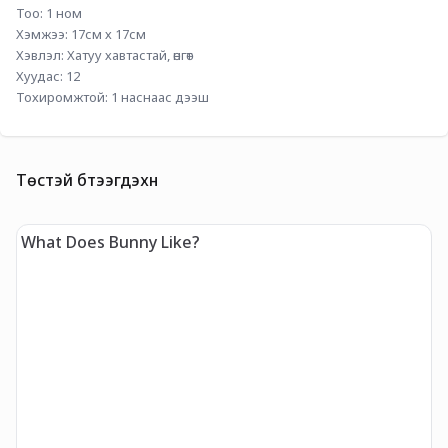
Тоо: 1 ном
Хэмжээ: 17см х 17см
Хэвлэл: Хатуу хавтастай, өнгөт
Хуудас: 12
Тохиромжтой: 1 наснаас дээш
Төстэй бүтээгдэхүүн
What Does Bunny Like?
C