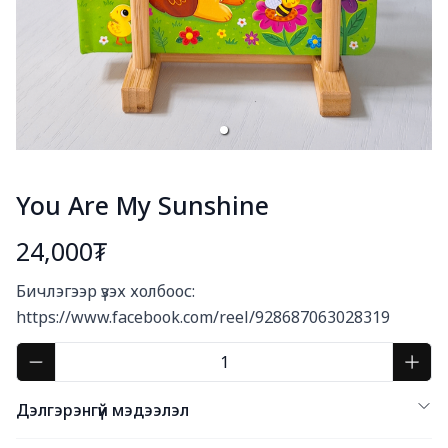
You Are My Sunshine
24,000₮
Богино тайлбар
Бичлэгээр үзэх холбоос:

https://www.facebook.com/reel/928687063028319
Дэлгэрэнгүй мэдээлэл