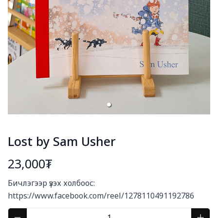
Lost by Sam Usher
23,000₮
Богино тайлбар
Бичлэгээр үзэх холбоос:

https://www.facebook.com/reel/1278110491192786