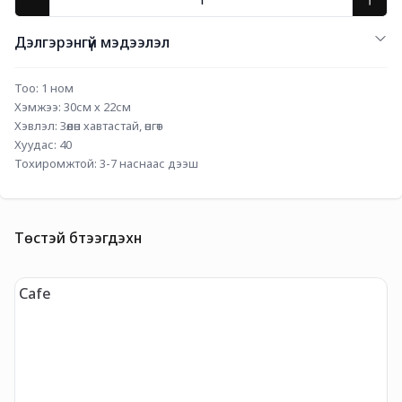
Дэлгэрэнгүй мэдээлэл
Тоо: 1 ном
Хэмжээ: 30см х 22см
Хэвлэл: Зөөлөн хавтастай, өнгөт
Хуудас: 40
Тохиромжтой: 3-7 наснаас дээш
Төстэй бүтээгдэхүүн
Cafe
H