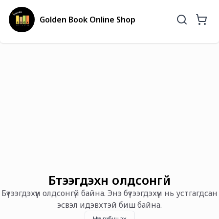
Golden Book Online Shop
Бүтээгдэхүүн олдсонгүй
Бүтээгдэхүүн олдсонгүй байна. Энэ бүтээгдэхүүн нь устгагдсан
эсвэл идэвхтэй биш байна.
Нүүр рүү буцах