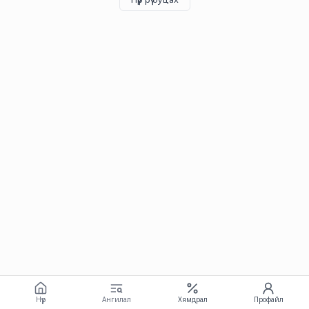
Нүүр
Ангилал
Хямдрал
Профайл