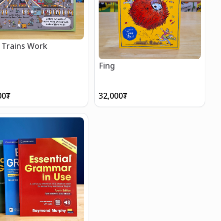
Trains Work
Fing
00
₮
32,000
₮