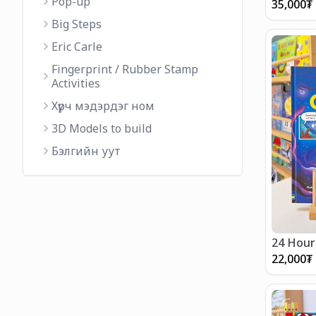
Pop-up
35,000
₮
Big Steps
Eric Carle
Fingerprint / Rubber Stamp
Activities
Хүрч мэдэрдэг ном
3D Models to build
Бэлгийн уут
24 Hour
22,000
₮