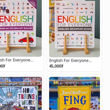
ish For Everyone
English For Everyone
ish Vocabulary Builder
English Grammar Guide
00
₮
45,000
₮