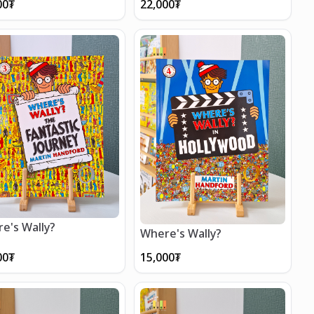
00
₮
22,000
₮
e's Wally?
Where's Wally?
00
₮
15,000
₮