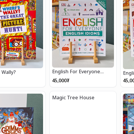
English For Everyone
 Wally?
Engl
English Idioms
Engl
45,000
₮
45,0
Magic Tree House