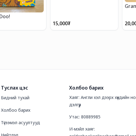
Gram
Doo!
15,000
₮
20,0
Туслах цэс
Холбоо барих
Хаяг: Англи хэл дээрх хүүхдийн 
Бидний тухай
дэлгүүр
Холбоо барих
Утас: 80889985
Түгээмэл асуултууд
И-мэйл хаяг:
Нийтлэл