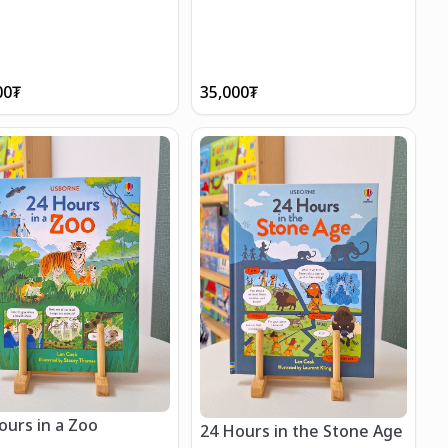
00
₮
35,000
₮
ours in a Zoo
24 Hours in the Stone Age