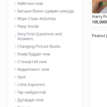
Хайлтын ном
Багцын болон цуврал номууд
Harry P
Wipe-Clean Activities
Chamber
105,000
Peep Inside
Very First Questions and
Peanut 
Answers
Twelve 
Changing Picture Books
Усаар буддаг ном
Стикертэй ном
Хөдөлгөөнт ном
Spot
Little Explorers
Гар чийдэнтэй
Дугардаг ном