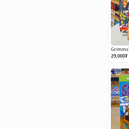
Grimms'
29,000
₮