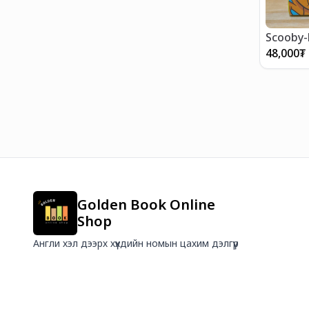
Scooby-
48,000
₮
Golden Book Online
Shop
Англи хэл дээрх хүүхдийн номын цахим дэлгүүр