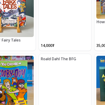
How 
 Fairy Tales
14,000
₮
35,0
Roald Dahl The BFG