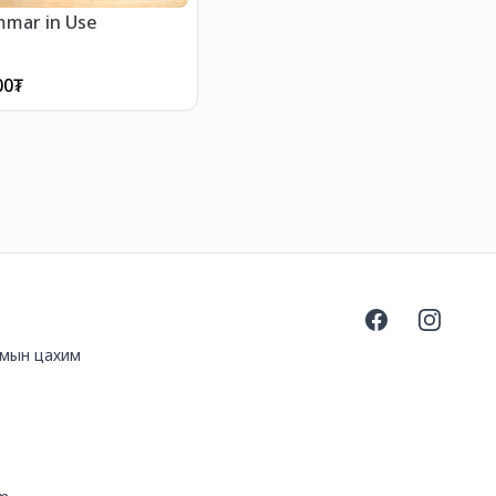
mаr in Use
00
₮
Facebook
Instagra
номын цахим