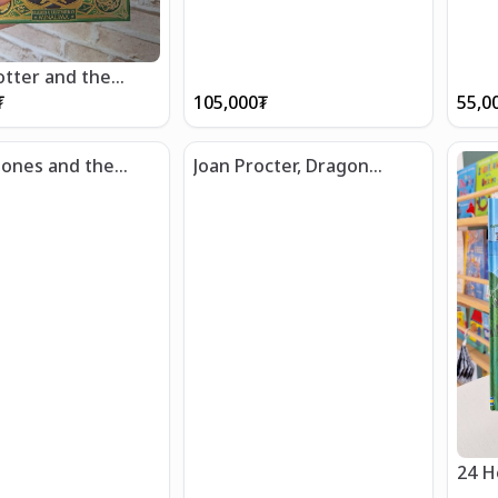
otter and the
 of Secrets
₮
105,000
₮
55,0
Jones and the
Joan Procter, Dragon
Portals
Doctor
24 H