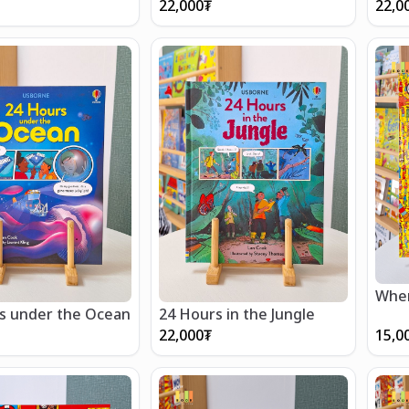
22,000
₮
22,0
Wher
s under the Ocean
24 Hours in the Jungle
22,000
₮
15,0