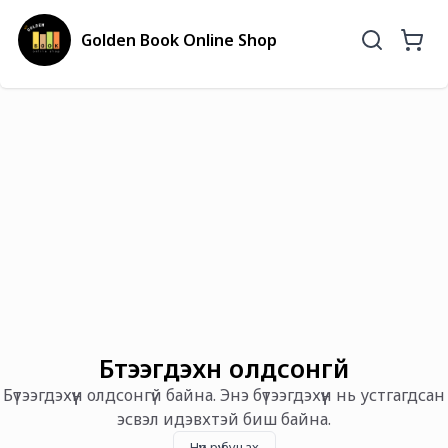
Golden Book Online Shop
Бүтээгдэхүүн олдсонгүй
Бүтээгдэхүүн олдсонгүй байна. Энэ бүтээгдэхүүн нь устгагдсан
эсвэл идэвхтэй биш байна.
Нүүр рүү буцах