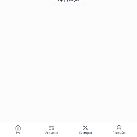
Нүүр
Ангилал
Хямдрал
Профайл