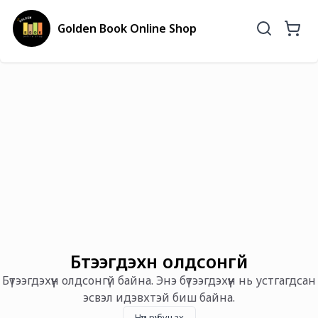
Golden Book Online Shop
Бүтээгдэхүүн олдсонгүй
Бүтээгдэхүүн олдсонгүй байна. Энэ бүтээгдэхүүн нь устгагдсан
эсвэл идэвхтэй биш байна.
Нүүр рүү буцах