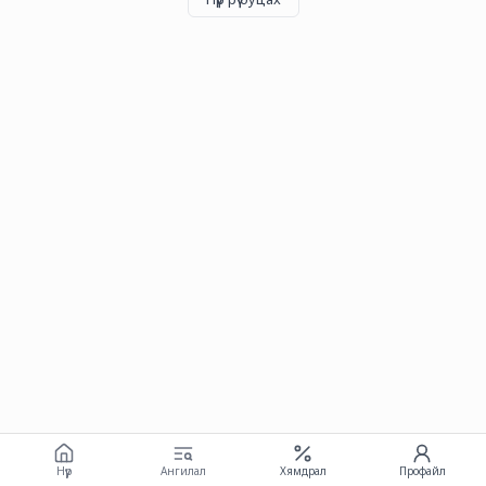
Нүүр
Ангилал
Хямдрал
Профайл