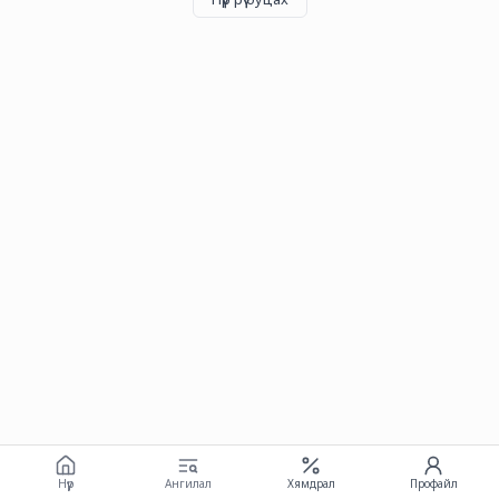
Нүүр
Ангилал
Хямдрал
Профайл