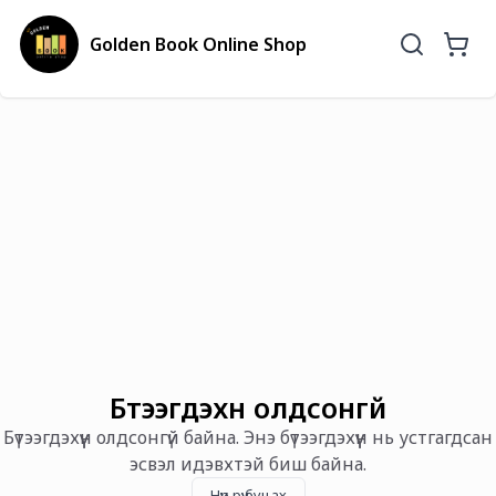
Golden Book Online Shop
Бүтээгдэхүүн олдсонгүй
Бүтээгдэхүүн олдсонгүй байна. Энэ бүтээгдэхүүн нь устгагдсан
эсвэл идэвхтэй биш байна.
Нүүр рүү буцах