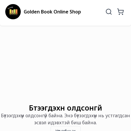
Golden Book Online Shop
Бүтээгдэхүүн олдсонгүй
Бүтээгдэхүүн олдсонгүй байна. Энэ бүтээгдэхүүн нь устгагдсан
эсвэл идэвхтэй биш байна.
Нүүр рүү буцах