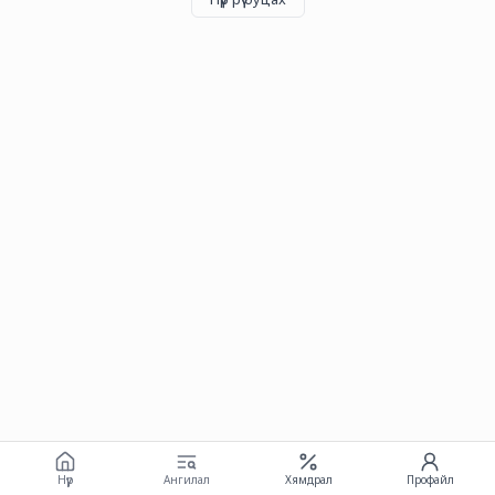
Нүүр
Ангилал
Хямдрал
Профайл