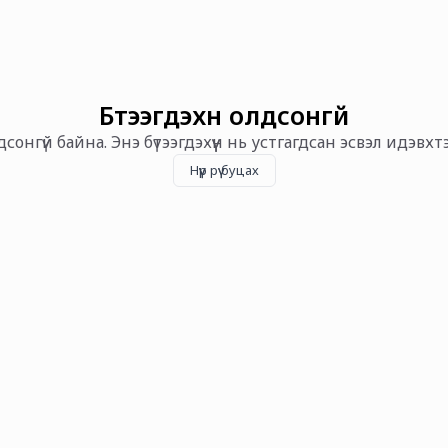
Бүтээгдэхүүн олдсонгүй
олдсонгүй байна. Энэ бүтээгдэхүүн нь устгагдсан эсвэл идэвх
Нүүр рүү буцах