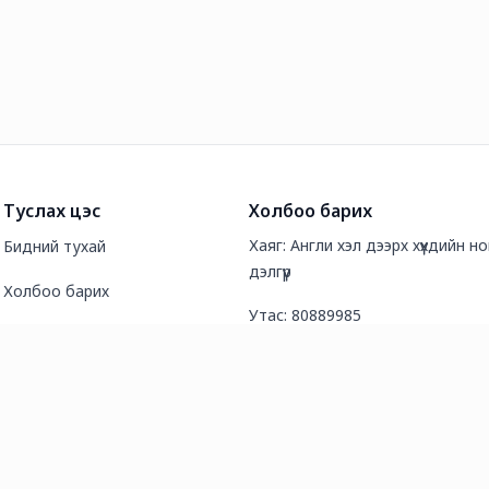
Туслах цэс
Холбоо барих
Хаяг: Англи хэл дээрх хүүхдийн 
Бидний тухай
дэлгүүр
Холбоо барих
Утас: 80889985
Түгээмэл асуултууд
И-мэйл хаяг:
Нийтлэл
goldenbookonlineshop@gmail.c