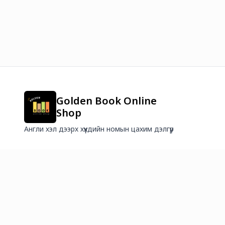
Golden Book Online
Shop
Англи хэл дээрх хүүхдийн номын цахим дэлгүүр
2026
©
Онлайн худалдааг хөгжүүлэгч
платформ.