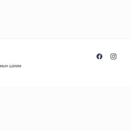
Facebook
Instagra
номын цахим
om